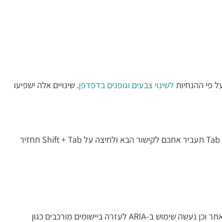
ל פי ההנחיות
לשינוי צבעים וגופנים בדפדפן
. שינויים אלה ישפיעו
לחיצה חוזרת ונשנית על המקש Tab תעביר אתכם בין הקישורים השונים בעמוד. לחיצה על Enter תפעיל את הקישור. שימו לב, לחיצה על Tab תעביר אתכם לקישור הבא ולחיצה על Shift + Tab תחזיר
מידע זה מיועד לגולשים עיוורים או כבדי-ראייה המשתמשים בתוכנת קורא-מסך. באתר מצוינים Landmarks לסימון אזורי תוכן עיקריים באתר וכן נעשה שימוש ב-ARIA לעזרה ביישומים מורכבים כגון