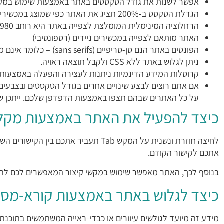
אפשר לשנות את גודל הטקסטים באתר באמצעות שימוש במקלדת CTRL + או בשימוש ב
הגדלת הטקסט ב-200% תציג את האתר כפי שמוצג במכשירי מובייל – זאת לשם תצוגה מיטבית של התוכן.
הרזולוציה המינימלית המומלצת לצפייה באתר היא רוחב 980 פיקסלים. יצוין כי גם ברזולוציה נמוכה מזו האתר ניתן לצפייה.
האתר מותאם לצפייה במכשירים ניידים (רספונסיבי)
הפונטים באתר הנם סן-סריפיים (sans serifs) – כלומר אינם מכילים קצוות המפריעים לרצף הקריאה.
ניתן לגלוש באתר ללא CSS ולקבל תוצאה ראויה.
קרוסלות המידע הדינמיות ניתנות לעצירה והפעלה באמצעות
אם אתם רוצים לבצע שינויים אחרים בגודל הטקסטים ובצבעי
על כל האתרים שבהם תצפו באמצעות הדפדפן שלכם. ייתכן שחל
כיצד להפעיל את האתר באמצעות מק
אתכם לקישור הקודם.
בנוסף לכך, האתר מאפשר שימוש במקשי קיצור המאפשרים לכם להגי
כיצד לגלוש באתר באמצעות קורא-מס