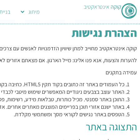
קוקה
אינטראקטיב
מיתוג
בניית
הצהרת נגישות
קוקה אינטראקטיב
מחוייב למתן שיוויון הזדמנויות לאנשים עם צרכים
להערות והצעות, אנא פנו אלינו:
מייל הארגון
. אם מצאתם אזורים לא 
עמידה בתקנים
כל העמודים באתר זה כתובים בקוד תקין HTML5. כתיבה בקוד תקין מבטיחה עבודה תקינה של טכנלוגיות מסייעות בהם משתמשים אנשים עם מוגבלות (כגון קוראי-מסך לשימושם של עיוורים).
האתר עוצב בצבעים ניגודיים המאפשרים שימוש מיטבי לכבדי רא
התוכן באתר סמנטי. מכיל כותרות, טבלאות מידע, רשימות, פס
באתר ישנם אזורי תוכן בפריימים המוצגים מאתרים אחרים. אזורים אלה מוגדרים באצמעות title. נגישותם, עם זאת, תלויה 
הטפסים באתר נגישים לקוראי מסך ומשתמשי מקלדת.
התצוגה באתר