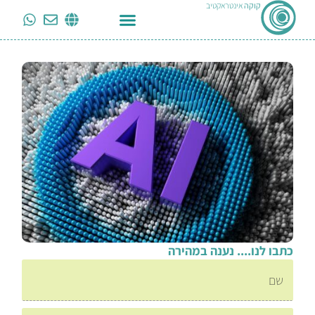
קוקה
אינטראקטיב
כתבו לנו.... נענה במהירה