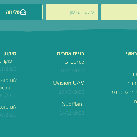
שליחה
ראשי
בניית אתרים
מיתוג
היפוקרט
G-force
11/2020
01/10/2023
תרים
Uvision UAV
תרים
cation
15/09/2023
חום אינטרנט
05/2020
ם
SupPlant
לוגו מונפש – MS
14/11/2022
03/2020