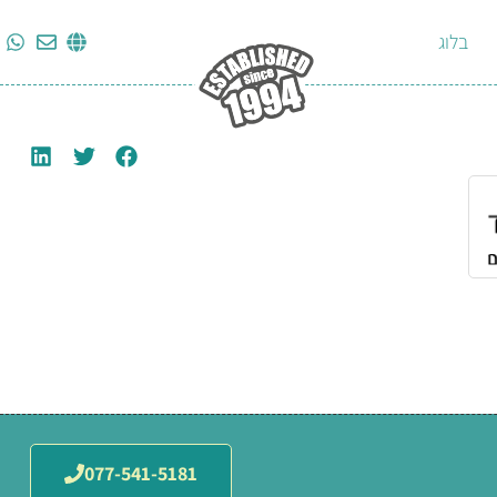
בלוג
077-541-5181