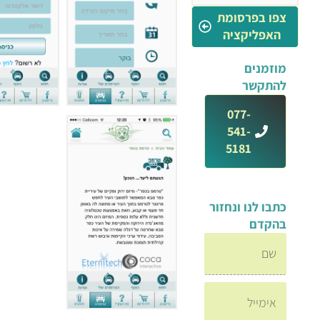
צפו בפרסומת
האפליקציה
מוזמנים
להתקשר
077-
541-
5181
כתבו לנו ונחזור
בהקדם