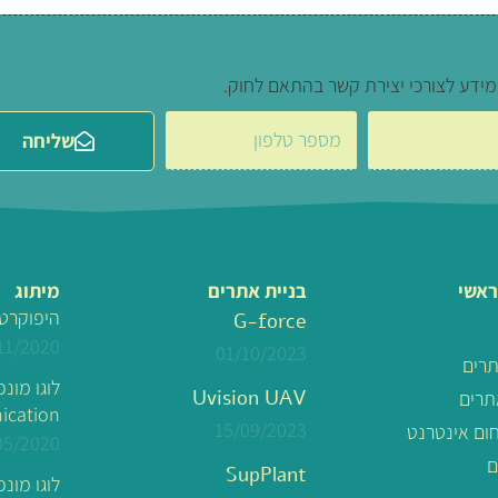
מידע לצורכי יצירת קשר בהתאם לחוק.
שליחה
ראשי
בניית אתרים
מיתוג
היפוקרט
G-force
11/2020
01/10/2023
תרים
Uvision UAV
תרים
cation
15/09/2023
חום אינטרנט
05/2020
ם
SupPlant
לוגו מונפש – MS