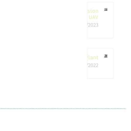
Uvision
UAV
15/09/2023
SupPlant
14/11/2022