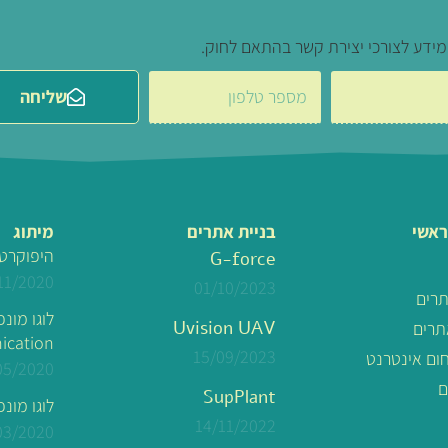
מידע לצורכי יצירת קשר בהתאם לחוק.
שליחה
ראשי
בניית אתרים
מיתוג
היפוקרט
G-force
11/2020
01/10/2023
תרים
Uvision UAV
תרים
cation
15/09/2023
חום אינטרנט
05/2020
ם
SupPlant
לוגו מונפש – MS
14/11/2022
03/2020