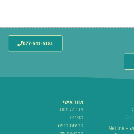
077-541-5181
אזור אישי
ס
אזור לקוחות
04/
מוצרים
פתיחת פנייה
לוגו מונפש – Netline
הקריאות שלי